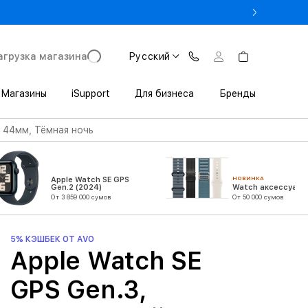
Pro в Trade In от 11 152 000 сум
агрузка магазина
Русский
Магазины
iSupport
Для бизнеса
Бренды
, 44мм, Тёмная ночь
НОВИНКА
Apple Watch SE GPS
Gen.2 (2024)
Watch аксессуары
От 3 859 000 сумов
От 50 000 сумов
5% КЭШБЕК ОТ AVO
Apple Watch SE
GPS Gen.3,