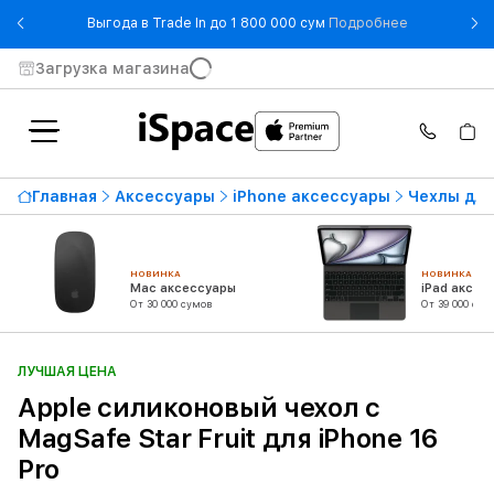
- Выгода в T
Выгода в Trade In до 1 800 000 сум
Подробнее
Загрузка магазина
Главная
Аксессуары
iPhone аксессуары
Чехлы для
НОВИНКА
НОВИНКА
Mac аксессуары
iPad аксес
От 30 000 сумов
От 39 000 сум
ЛУЧШАЯ ЦЕНА
Apple силиконовый чехол с
MagSafe Star Fruit для iPhone 16
Pro