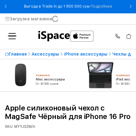
- Выгода в T
Выгода в Trade In до 1 800 000 сум
Подробнее
Загрузка магазина
Главная
Аксессуары
iPhone аксессуары
Чехлы для
НОВИНКА
НОВИНКА
Mac аксессуары
iPad аксес
От 30 000 сумов
От 39 000 сум
Apple силиконовый чехол с
MagSafe Чёрный для iPhone 16 Pro
SKU: MYYJ3ZM/A