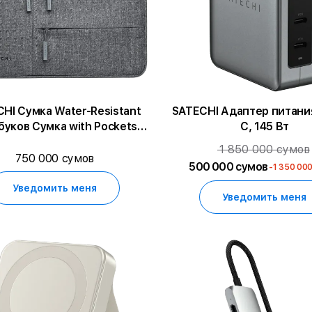
HI Сумка Water-Resistant
SATECHI Адаптер питани
буков Сумка with Pockets
C, 145 Вт
ерая для MacBook Pro
1 850 000 сумов
cBook Air 15.3/HP Spectre
750 000 сумов
500 000 сумов
-1 350 00
15"/Dell XPS 15/Asus 2 in 1
uchscreen/MacBook Pro
Уведомить меня
Уведомить меня
15/MacBook Air 15