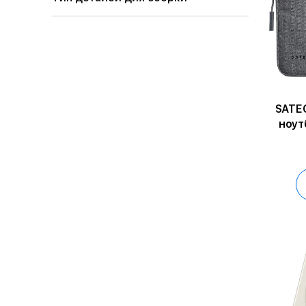
SATEC
ноут
С
16/Ma
x360 
To