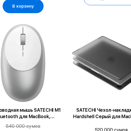
15/MacBook Air 1
В корзину
оводная мышь SATECHI M1
SATECHI Чехол-накладк
luetooth для MacBook,
Hardshell Серый для MacBook Air
Cеребристый
13
540 000 сумов
520 000 сумов