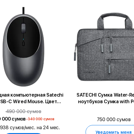
ная компьютерная Satechi
SATECHI Сумка Water-Re
USB-C Wired Mouse. Цвет
ноутбуков Сумка with P
серый космос.
Серая для MacBook 
490 000 сумов
16/MacBook Air 15.3/HP 
0 000 сумов
750 000 сумов
-340 000 сумов
x360 15"/Dell XPS 15/Asus
 938 сумов/мес. на 24 мес.
Touchscreen/MacBook
Уведомить меня