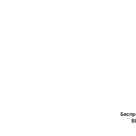
Беспр
B