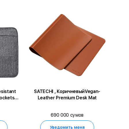
sistant
SATECHI , КоричневыйVegan-
ockets
Leather Premium Desk Mat
Pro
Spectre
690 000 сумов
 2 in 1
 Pro
Уведомить меня