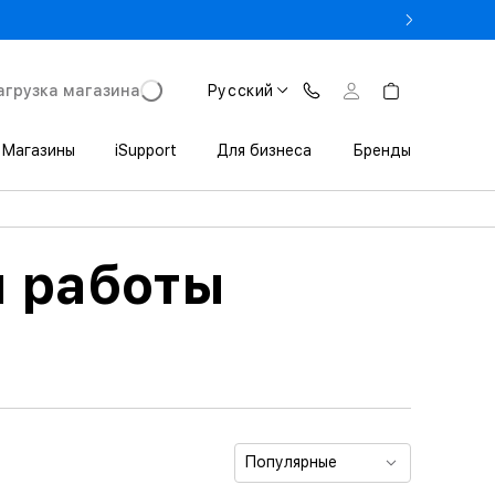
rade In до 1 800 000 сум
агрузка магазина
Русский
Магазины
iSupport
Для бизнеса
Бренды
 работы
Популярные