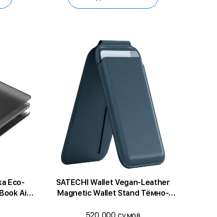
5
а Eco-
SATECHI Wallet Vegan-Leather
Magnetic Wallet Stand Тёмно-
синий для iPhone
520 000 сумов