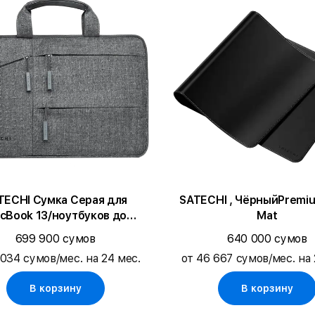
CHI Сумка Серая для
SATECHI , ЧёрныйPremi
cBook 13/ноутбуков до
Mat
acBook Pro 14/MacBook Air
699 900 сумов
640 000 сумов
13/MacBook Pro 13
 034 сумов/мес. на 24 мес.
от 46 667 сумов/мес. на 
В корзину
В корзину