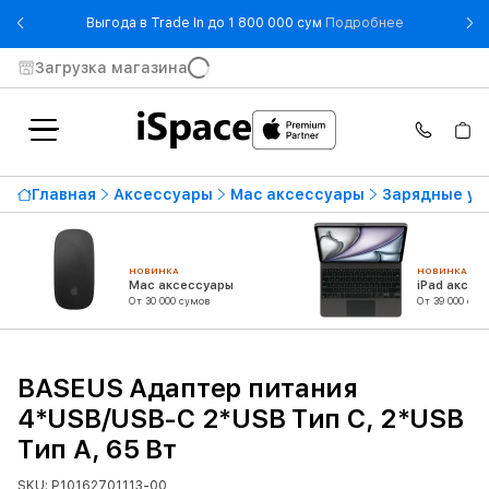
- Выгода в T
Выгода в Trade In до 1 800 000 сум
Подробнее
Загрузка магазина
Главная
Аксессуары
Mac аксессуары
Зарядные ус
НОВИНКА
НОВИНКА
Mac аксессуары
iPad аксес
От 30 000 сумов
От 39 000 сум
BASEUS Адаптер питания
4*USB/USB-C 2*USB Тип C, 2*USB
Тип A, 65 Вт
SKU: P10162701113-00