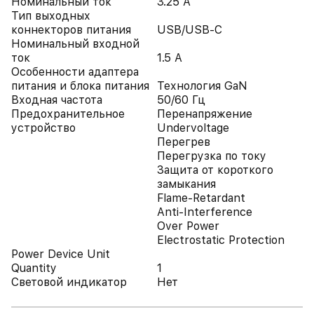
Номинальный ток
3.25 А
Тип выходных
коннекторов питания
USB/USB-C
Номинальный входной
ток
1.5 А
Особенности адаптера
питания и блока питания
Технология GaN
Входная частота
50/60 Гц
Предохранительное
Перенапряжение
устройство
Undervoltage
Перегрев
Перегрузка по току
Защита от короткого
замыкания
Flame-Retardant
Anti-Interference
Over Power
Electrostatic Protection
Power Device Unit
Quantity
1
Световой индикатор
Нет