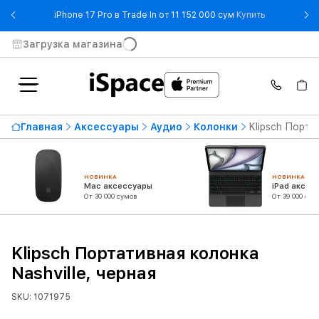
- iPhone 17 
iPhone 17 Pro в Trade In от 11 152 000 сум
Купить
Загрузка магазина
Главная
Аксессуары
Аудио
Колонки
Klipsch Порта
НОВИНКА
НОВИНКА
Mac аксессуары
iPad аксес
От 30 000 сумов
От 39 000 сум
Klipsch Портативная колонка
Nashville, черная
SKU: 1071975