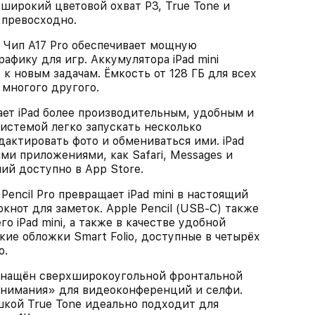
широкий цветовой охват P3, True Tone и
 превосходно.
п A17 Pro обеспечивает мощную
афику для игр. Аккумулятора iPad mini
 к новым задачам. Ёмкость от 128 ГБ для всех
многого другого.
т iPad более производительным, удобным и
истемой легко запускать несколько
актировать фото и обмениваться ими. iPad
ми приложениями, как Safari, Messages и
ий доступно в App Store.
ncil Pro превращает iPad mini в настоящий
кнот для заметок. Apple Pencil (USB-C) также
го iPad mini, а также в качестве удобной
ие обложки Smart Folio, доступные в четырёх
о.
нащён сверхширокоугольной фронтальной
внимания» для видеоконференций и селфи.
шкой True Tone идеально подходит для