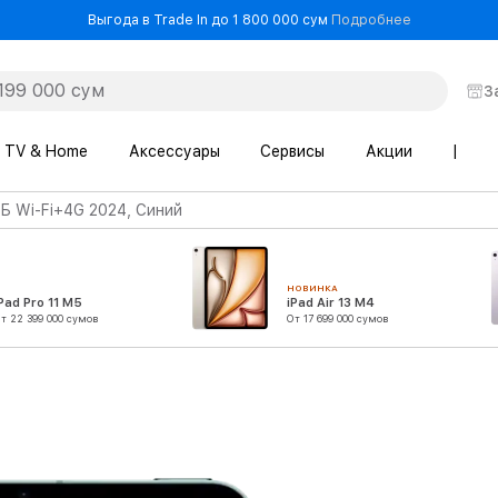
- Выгода в T
Выгода в Trade In до 1 800 000 сум
Подробнее
З
TV & Home
Аксессуары
Сервисы
Акции
|
 ГБ Wi-Fi+4G 2024, Синий
НОВИНКА
Pad Pro 11 M5
iPad Air 13 M4
т 22 399 000 сумов
От 17 699 000 сумов