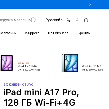
rade In до 1 800 000 сум
агрузка магазина
Русский
Магазины
iSupport
Для бизнеса
Бренды
НОВИНКА
iPad Air 11 M4
iPad Air 13 M3
От 14 499 000 сумов
От 12 699 000 сумов
5% КЭШБЕК ОТ AVO
iPad mini A17 Pro,
128 ГБ Wi-Fi+4G