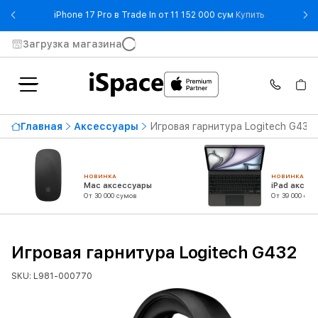
- iPhone 17 
iPhone 17 Pro в Trade In от 11 152 000 сум
Купить
Загрузка магазина
Главная
Аксессуары
Игровая гарнитура Logitech G432
НОВИНКА
НОВИНКА
Mac аксессуары
iPad аксес
От 30 000 сумов
От 39 000 сум
Игровая гарнитура Logitech G432
SKU: L981-000770