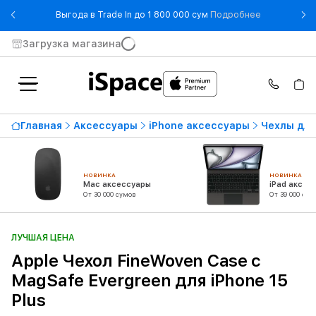
- Выгода в T
Выгода в Trade In до 1 800 000 сум
Подробнее
Загрузка магазина
Главная
Аксессуары
iPhone аксессуары
Чехлы для
НОВИНКА
НОВИНКА
Mac аксессуары
iPad аксес
От 30 000 сумов
От 39 000 сум
ЛУЧШАЯ ЦЕНА
Apple Чехол FineWoven Case с
MagSafe Evergreen для iPhone 15
Plus