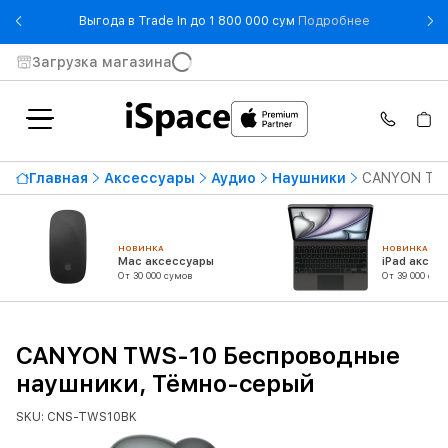
- Выгода в T
Выгода в Trade In до 1 800 000 сум
Подробнее
Загрузка магазина
Главная
Аксессуары
Аудио
Наушники
CANYON TWS
НОВИНКА
НОВИНКА
Mac аксессуары
iPad аксес
От 30 000 сумов
От 39 000 сум
CANYON TWS-10 Беспроводные
наушники, Тёмно-серый
SKU: CNS-TWS10BK