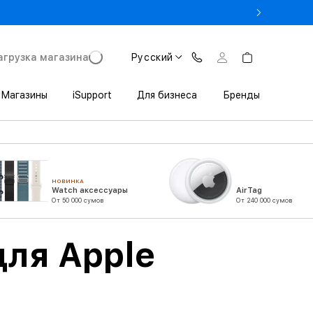
Pro в Trade In от 11 152 000 сум
агрузка магазина
Русский
Магазины
iSupport
Для бизнеса
Бренды
НОВИНКА
Watch аксессуары
AirTag
От 50 000 сумов
От 240 000 сумов
для Apple