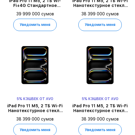
iPad Pro 11 M5, 2 ТБ Wi-
iPad Pro 11 M5, 2 ТБ Wi-Fi
Fi+4G Стандартное
Нанотекстурное стекло
стекло 2025,
2025, Space Black
39 999 000 сумов
38 399 000 сумов
Серебристый
Уведомить меня
Уведомить меня
5% КЭШБЕК ОТ AVO
5% КЭШБЕК ОТ AVO
iPad Pro 11 M5, 2 ТБ Wi-Fi
iPad Pro 11 M5, 2 ТБ Wi-Fi
Нанотекстурное стекло
Нанотекстурное стекло
2025, Серебристый
2025, Серебристый
38 399 000 сумов
38 399 000 сумов
Уведомить меня
Уведомить меня