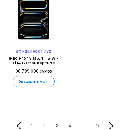
5% КЭШБЕК ОТ AVO
iPad Pro 13 M5, 1 ТБ Wi-
Fi+4G Стандартное
стекло 2025,
36 799 000 сумов
Серебристый
Уведомить меня
3
1
2
4
15