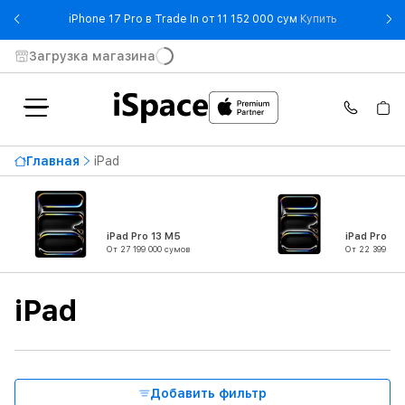
- iPhone 17 
iPhone 17 Pro в Trade In от 11 152 000 сум
Купить
Загрузка магазина
Доступность
Главная
iPad
Цена по возрастанию
46 299 000 сумов
От
До
iPad Pro 13 M5
iPad Pro 11
От 27 199 000 сумов
От 22 399 000
Тип продукта
iPad
Серия
Связь
Добавить фильтр