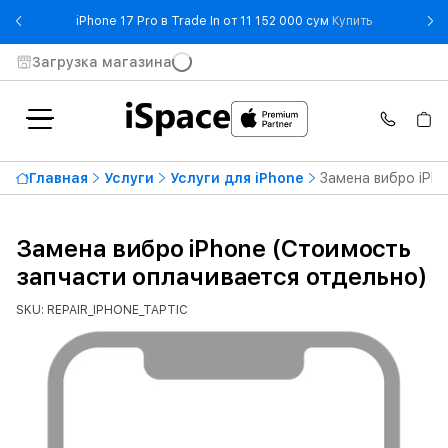
- iPhone 17 
iPhone 17 Pro в Trade In от 11 152 000 сум
Купить
Загрузка магазина
Главная
Услуги
Услуги для iPhone
Замена вибро iPh
Замена вибро iPhone (Стоимость
запчасти оплачивается отдельно)
SKU: REPAIR_IPHONE_TAPTIC