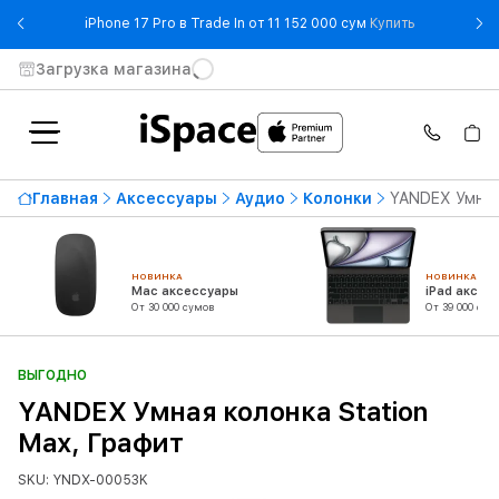
- iPhone 17 
iPhone 17 Pro в Trade In от 11 152 000 сум
Купить
Загрузка магазина
Главная
Аксессуары
Аудио
Колонки
YANDEX Умная
НОВИНКА
НОВИНКА
Mac аксессуары
iPad аксес
От 30 000 сумов
От 39 000 сум
ВЫГОДНО
YANDEX Умная колонка Station
Max, Графит
SKU: YNDX-00053K