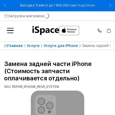
- Выгода в T
Выгода в Trade In до 1 800 000 сум
Подробнее
Загрузка магазина
Главная
Услуги
Услуги для iPhone
Замена задней ча
Замена задней части iPhone
(Стоимость запчасти
оплачивается отдельно)
SKU: REPAIR_IPHONE_REAR_SYSTEM