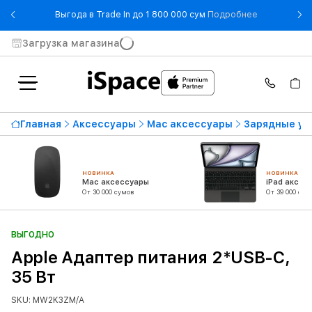
- Выгода в T
Выгода в Trade In до 1 800 000 сум
Подробнее
Загрузка магазина
Главная
Аксессуары
Mac аксессуары
Зарядные ус
НОВИНКА
НОВИНКА
Mac аксессуары
iPad аксес
От 30 000 сумов
От 39 000 сум
ВЫГОДНО
Apple Адаптер питания 2*USB-C,
35 Вт
SKU: MW2K3ZM/A