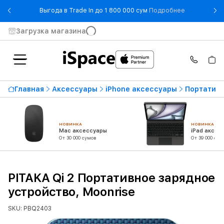
- Выгода в T
Выгода в Trade In до 1 800 000 сум
Подробнее
Загрузка магазина
Главная
Аксессуары
iPhone аксессуары
Портативн
НОВИНКА
НОВИНКА
Mac аксессуары
iPad аксес
От 30 000 сумов
От 39 000 сум
PITAKA Qi 2 Портативное зарядное
устройство, Moonrise
SKU: PBQ2403