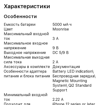
Характеристики
Особенности
Емкость батареи
5000 мА·ч
Цвет
Moonrise
Максимальный входной
ток
3 А
Максимальное входное
напряжение
9 В
Выходное напряжение
DC 5/9 В
Максимальная выходная
сила тока
2 А
Аксессуары в комплекте
Документация
Особенности адаптера
Battery LED indication\
питания и блока питания
Беспроводная зарядка\
Magnetic Mounting
System\ Qi2 Standard
Support
Минимальный входной
ток
2.22 А
Подходит для
iPhone 12 series or later