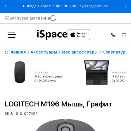
- Выгода в T
Выгода в Trade In до 1 800 000 сум
Подробнее
Загрузка магазина
Главная
Аксессуары
Mac аксессуары
Клавиатуры,
НОВИНКА
НОВИНКА
Mac аксессуары
iPad аксес
От 30 000 сумов
От 39 000 сум
LOGITECH M196 Мышь, Графит
SKU: L910-007459