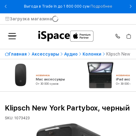
- Выгода в T
Выгода в Trade In до 1 800 000 сум
Подробнее
Загрузка магазина
Главная
Аксессуары
Аудио
Колонки
Klipsch New Y
НОВИНКА
НОВИНКА
Mac аксессуары
iPad аксес
От 30 000 сумов
От 39 000 сум
Klipsch New York Partybox, черный
SKU: 1073423