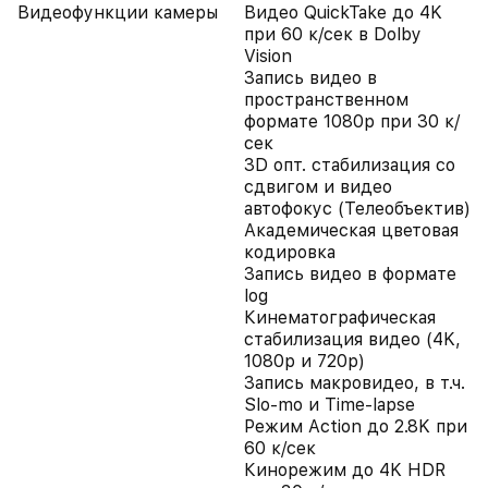
Видеофункции камеры
Видео QuickTake до 4K
при 60 к/сек в Dolby
Vision
Запись видео в
пространственном
формате 1080p при 30 к/
сек
3D опт. стабилизация со
сдвигом и видео
автофокус (Телеобъектив)
Академическая цветовая
кодировка
Запись видео в формате
log
Кинематографическая
стабилизация видео (4K,
1080p и 720p)
Запись макровидео, в т.ч.
Slo-mo и Time-lapse
Режим Action до 2.8K при
60 к/сек
Кинорежим до 4K HDR