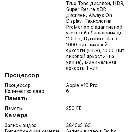
True Tone дисплей, HDR,
Super Retina XDR
дисплей, Always On
Display, Технология
ProMotion с адаптивной
частотой обновления до
120 Гц, Dynamic Island,
1600 нит пиковой
яркости (HDR), 2000 нит
пиковой яркости (на
улице), минимальная
яркость 1 нит
Процессор
Процессор
Apple A18 Pro
Количество ядер
6
Память
Память
256 ГБ
Камера
Запись видео
3840x2160
Видеофункции камеры
Запись видео в Dolby