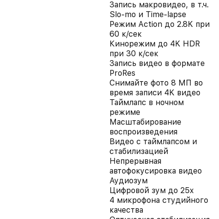
Запись макровидео, в т.ч.
Slo-mo и Time-lapse
Режим Action до 2.8K при
60 к/сек
Кинорежим до 4K HDR
при 30 к/сек
Запись видео в формате
ProRes
Снимайте фото 8 МП во
время записи 4K видео
Таймлапс в ночном
режиме
Масштабирование
воспроизведения
Видео с таймлапсом и
стабилизацией
Непрерывная
автофокусировка видео
Аудиозум
Цифровой зум до 25x
4 микрофона студийного
качества