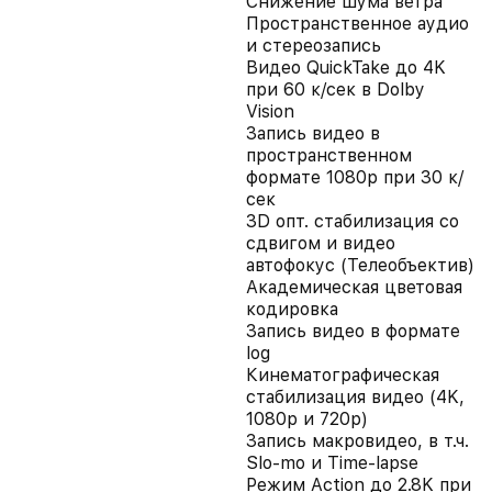
Снижение шума ветра
Пространственное аудио
и стереозапись
Видео QuickTake до 4K
при 60 к/сек в Dolby
Vision
Запись видео в
пространственном
формате 1080p при 30 к/
сек
3D опт. стабилизация со
сдвигом и видео
автофокус (Телеобъектив)
Академическая цветовая
кодировка
Запись видео в формате
log
Кинематографическая
стабилизация видео (4K,
1080p и 720p)
Запись макровидео, в т.ч.
Slo-mo и Time-lapse
Режим Action до 2.8K при