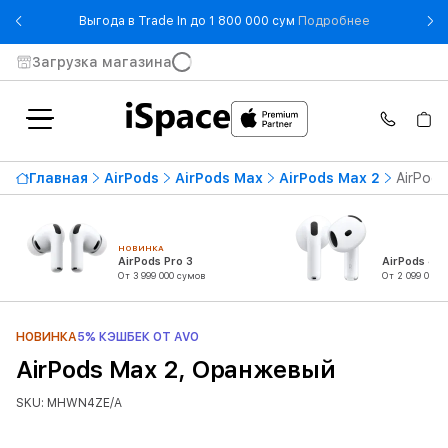
- Выгода в T
Выгода в Trade In до 1 800 000 сум
Подробнее
Загрузка магазина
Главная
AirPods
AirPods Max
AirPods Max 2
AirPod
НОВИНКА
AirPods Pro 3
AirPods 4
От 3 999 000 сумов
От 2 099 000 
НОВИНКА
5% КЭШБЕК ОТ AVO
AirPods Max 2, Оранжевый
SKU: MHWN4ZE/A