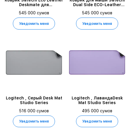
Коврик Satechi Eco Leather
Коврик для мыши Satechi
Deskmate для
Dual Side ECO-Leather
компьютерной мыши.
Deskmate ST-LDMYO,
545 000 сумов
545 000 сумов
Материал эко-кожа
Синий
(искусственная кожа.
Размер 58,5 x 31 см. Цвет
Уведомить меня
Уведомить меня
черный.
Logitech , Серый Desk Mat
Logitech , ЛавандаDesk
Studio Series
Mat Studio Series
516 000 сумов
495 000 сумов
Уведомить меня
Уведомить меня