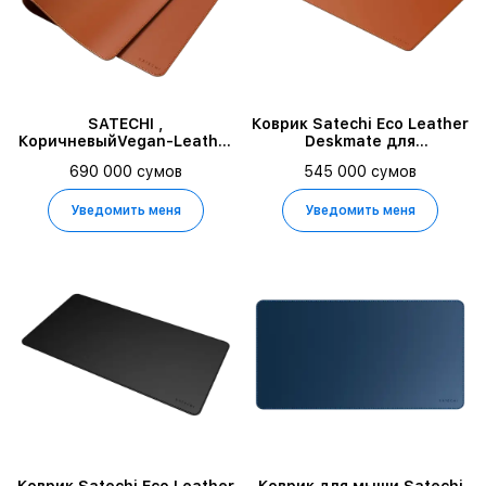
SATECHI ,
Коврик Satechi Eco Leather
КоричневыйVegan-Leather
Deskmate для
Premium Desk Mat
компьютерной мыши.
690 000 сумов
545 000 сумов
Материал эко-кожа
(искусственная кожа.
Размер 58,5 x 31 см. Цвет
Уведомить меня
Уведомить меня
коричневый.