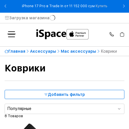
- iPhone 17 
iPhone 17 Pro в Trade In от 11 152 000 сум
Купить
Загрузка магазина
Категории
Бренд
Главная
Аксессуары
Mac аксессуары
Коврики
Коврики
Цена по возрастанию
690 000 сумов
От
До
Добавить фильтр
Тип продукта
Популярные
8 Товаров
Цвет