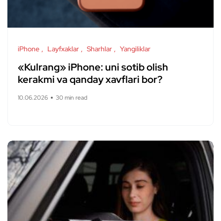
iPhone
Layfxaklar
Sharhlar
Yangiliklar
«Kulrang» iPhone: uni sotib olish
kerakmi va qanday xavflari bor?
10.06.2026
30 min read