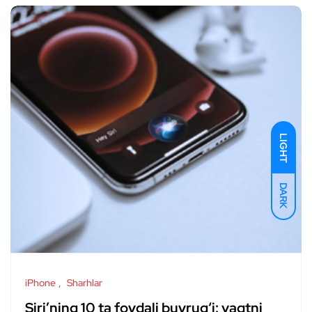
LIGHT
DARK
iPhone
Sharhlar
Siri’ning 10 ta foydali buyrug‘i: vaqtni