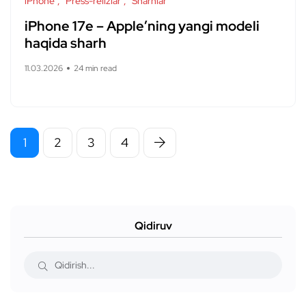
iPhone
Press-relizlar
Sharhlar
iPhone 17e – Apple’ning yangi modeli
haqida sharh
11.03.2026
24 min read
1
2
3
4
Qidiruv