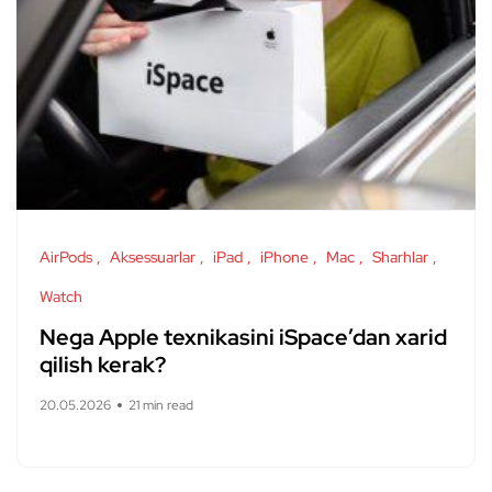
AirPods
Aksessuarlar
iPad
iPhone
Mac
Sharhlar
Watch
Nega Apple texnikasini iSpace’dan xarid
qilish kerak?
20.05.2026
21 min read