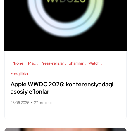
iPhone
Mac
Press-relizlar
Sharhlar
Watch
Yangiliklar
Apple WWDC 2026: konferensiyadagi
asosiy e’lonlar
23.06.2026
27 min read