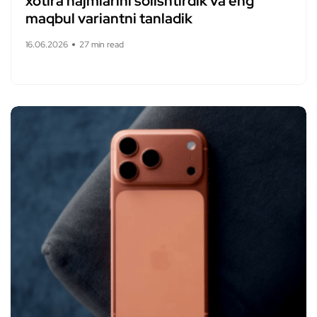
xotira hajmlarini solishtirdik va eng
maqbul variantni tanladik
16.06.2026
27 min read