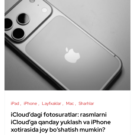
iPad
iPhone
Layfxaklar
Mac
Sharhlar
iCloud’dagi fotosuratlar: rasmlarni
iCloud’ga qanday yuklash va iPhone
xotirasida joy bo‘shatish mumkin?