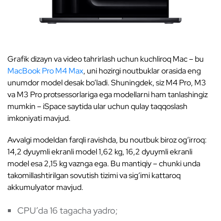
Grafik dizayn va video tahrirlash uchun kuchliroq Mac – bu
MacBook Pro M4 Max
, uni hozirgi noutbuklar orasida eng
unumdor model desak bo‘ladi. Shuningdek, siz M4 Pro, M3
va M3 Pro protsessorlariga ega modellarni ham tanlashingiz
mumkin – iSpace saytida ular uchun qulay taqqoslash
imkoniyati mavjud.
Avvalgi modeldan farqli ravishda, bu noutbuk biroz og‘irroq:
14,2 dyuymli ekranli model 1,62 kg, 16,2 dyuymli ekranli
model esa 2,15 kg vaznga ega. Bu mantiqiy – chunki unda
takomillashtirilgan sovutish tizimi va sig‘imi kattaroq
akkumulyator mavjud.
CPU’da 16 tagacha yadro;