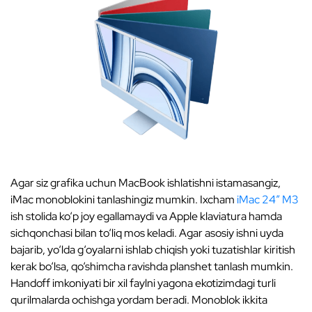
Agar siz grafika uchun MacBook ishlatishni istamasangiz,
iMac monoblokini tanlashingiz mumkin. Ixcham
iMac 24″ M3
ish stolida ko‘p joy egallamaydi va Apple klaviatura hamda
sichqonchasi bilan to‘liq mos keladi. Agar asosiy ishni uyda
bajarib, yo‘lda g‘oyalarni ishlab chiqish yoki tuzatishlar kiritish
kerak bo‘lsa, qo‘shimcha ravishda planshet tanlash mumkin.
Handoff imkoniyati bir xil faylni yagona ekotizimdagi turli
qurilmalarda ochishga yordam beradi. Monoblok ikkita