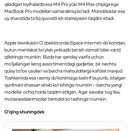
qiladigan loyihalarda esa M4 Pro yoki M4 Max chipiga ega
MacBook Pro modellari samaraliroq bo‘ladi. Monobloklar esa
uy sharoitida to‘liq quvvatli ish stansiyasini taqdim etadi.
Apple texnikasini O‘zbekistonda iSpace internet-do‘konidan,
butun mamlakat bo‘ylab yetkazib berish xizmati bilan xarid
qilishingiz mumkin. Bizda har qanday vazifa uchun
mo‘ljallangan keng assortimentdagi gadjetlar, bir nechta
qulay to‘lov usullari va barcha mahsulotlarga kafolat mavjud.
Toshkentda esa rasmiy do‘konimizga tashrif buyurib, istalgan
qurilmani shaxsan sinab ko‘rishingiz mumkin – barcha yangi
modellar ochiq holda taqdim etilgan. Agar savollar tug‘ilsa,
mutaxassislarimizdan bemalol so‘rashingiz mumkin.
O‘qing shuningdek