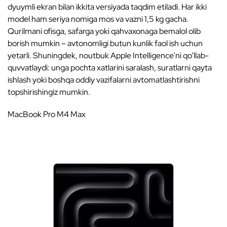
dyuymli ekran bilan ikkita versiyada taqdim etiladi. Har ikki
model ham seriya nomiga mos va vazni 1,5 kg gacha.
Qurilmani ofisga, safarga yoki qahvaxonaga bemalol olib
borish mumkin – avtonomligi butun kunlik faol ish uchun
yetarli. Shuningdek, noutbuk Apple Intelligence’ni qo‘llab-
quvvatlaydi: unga pochta xatlarini saralash, suratlarni qayta
ishlash yoki boshqa oddiy vazifalarni avtomatlashtirishni
topshirishingiz mumkin.
MacBook Pro M4 Max