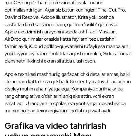
macOSning o‘zi ham professional ilovalar uchun
optimallashtirilgan. Agar siz butun kuningizni Final Cut Pro,
DaVinci Resolve, Adobe Illustrator, Krita yoki boshqa
dasturlarda o‘tkazsangiz ham, qurilma “osilib” qolmaydi.
Apple ekotizimi ish jarayonini soddalashtiradi. Masalan,
AirDrop qurilmalar orasida katta fayllarni tez uzatishni
ta’minlaydi, iCloud qo‘llab-quvvatlashi tufayli esa manbalarni
yoki tayyor loyihalarni bulutda saqlash mumkin, Sidecar orqali
planshetni ikkinchi ekran sifatida ulash oson.
Apple texnikasi mashhurligiga faqat ichki detallar emas, balki
ekran ham katta hissa qo‘shadi. Kontent yaratuvchilari uchun
displey muhim ahamiyatga ega. Kompaniya qurilmalarida
rang ohanglari va o‘tishlarini aniq aks ettiruvchi ekran
ishlatiladi. U ranglarni to‘g‘rilash va yoritishga moslashishda
muhim bo‘lgan texnologiyalarni qo‘llab-quvvatlaydi.
Grafika va video tahrirlash