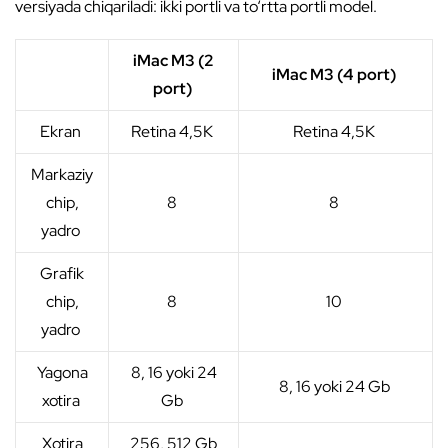
versiyada chiqariladi: ikki portli va to‘rtta portli model.
iMac M3 (2
iMac M3 (4 port)
port)
Ekran
Retina 4,5K
Retina 4,5K
Markaziy
chip,
8
8
yadro
Grafik
chip,
8
10
yadro
Yagona
8, 16 yoki 24
8, 16 yoki 24 Gb
xotira
Gb
Xotira
256, 512 Gb