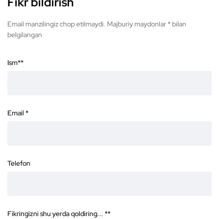
Fikr bildirish
Email manzilingiz chop etilmaydi. Majburiy maydonlar * bilan
belgilangan
Ism*
*
Email
*
Telefon
Fikringizni shu yerda qoldiring... *
*