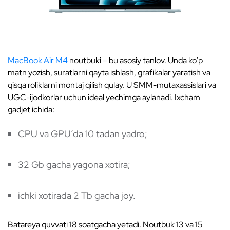
MacBook Air M4
noutbuki – bu asosiy tanlov. Unda ko‘p
matn yozish, suratlarni qayta ishlash, grafikalar yaratish va
qisqa roliklarni montaj qilish qulay. U SMM-mutaxassislari va
UGC-ijodkorlar uchun ideal yechimga aylanadi. Ixcham
gadjet ichida:
CPU va GPU’da 10 tadan yadro;
32 Gb gacha yagona xotira;
ichki xotirada 2 Tb gacha joy.
Batareya quvvati 18 soatgacha yetadi. Noutbuk 13 va 15