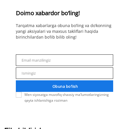
Doimo xabardor bo‘ling!
Tarqatma xabarlarga obuna bo‘ling va do‘konning
yangi aksiyalari va maxsus takliflari haqida
birinchilardan bo‘lib bilib oling!
Email manzilingiz
Email
Ismingiz
Name
Obuna bo‘lish
Men siyosatga muvofiq shaxsiy ma’lumotlaringizning
qayta ishlanishiga roziman