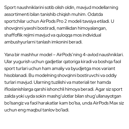
Sport naushniklarini sotib olish oldin, mavjud modellarning
assortimenti bilan tanishib chiqish muhim. Odatda
sportchilar uchun AirPods Pro 2 modeli tavsiya etiladi. U
shovqinni yaxshi bostiradi, namlikdan himoyalangan,
shaffoflik rejimi mavjud va quloqqa mos individual
ambushyurlarni tanlash imkonini beradi.
Yana bir mashhur model – AirPods’ning 4-avlod naushniklari.
Ular yugurish uchun gadjetlar qatoriga kiradi va boshqa faol
sport turlari uchun ham amaliy va byudjetga mos variant
hisoblanadi. Bu modelning shovqinni bostiruvchi va oddiy
turlari mavjud. Ularning tuzilishi va materiali ter hamda
ifloslanishlarga qarshi ishonchli himoya beradi. Agar siz sport
zalida yoki uyda sokin mashg‘ulotlar bilan shug‘ullanayotgan
bo‘lsangiz va faol harakatlar kam bo‘lsa, unda AirPods Max siz
uchun eng maqbul tanlov bo‘ladi.