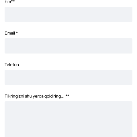
Ism*
*
Email
*
Telefon
Fikringizni shu yerda qoldiring... *
*