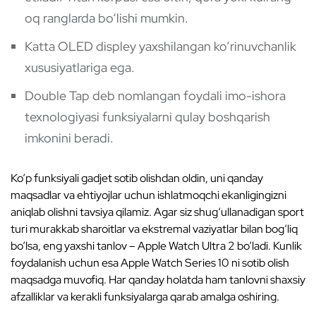
oq ranglarda bo‘lishi mumkin.
Katta OLED displey yaxshilangan ko‘rinuvchanlik
xususiyatlariga ega.
Double Tap deb nomlangan foydali imo-ishora
texnologiyasi funksiyalarni qulay boshqarish
imkonini beradi.
Ko‘p funksiyali gadjet sotib olishdan oldin, uni qanday
maqsadlar va ehtiyojlar uchun ishlatmoqchi ekanligingizni
aniqlab olishni tavsiya qilamiz. Agar siz shug‘ullanadigan sport
turi murakkab sharoitlar va ekstremal vaziyatlar bilan bog‘liq
bo‘lsa, eng yaxshi tanlov – Apple Watch Ultra 2 bo‘ladi. Kunlik
foydalanish uchun esa Apple Watch Series 10 ni sotib olish
maqsadga muvofiq. Har qanday holatda ham tanlovni shaxsiy
afzalliklar va kerakli funksiyalarga qarab amalga oshiring.