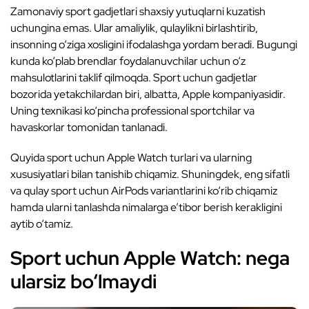
Zamonaviy sport gadjetlari shaxsiy yutuqlarni kuzatish
uchungina emas. Ular amaliylik, qulaylikni birlashtirib,
insonning o‘ziga xosligini ifodalashga yordam beradi. Bugungi
kunda ko‘plab brendlar foydalanuvchilar uchun o‘z
mahsulotlarini taklif qilmoqda. Sport uchun gadjetlar
bozorida yetakchilardan biri, albatta, Apple kompaniyasidir.
Uning texnikasi ko‘pincha professional sportchilar va
havaskorlar tomonidan tanlanadi.
Quyida sport uchun Apple Watch turlari va ularning
xususiyatlari bilan tanishib chiqamiz. Shuningdek, eng sifatli
va qulay sport uchun AirPods variantlarini ko‘rib chiqamiz
hamda ularni tanlashda nimalarga e’tibor berish kerakligini
aytib o‘tamiz.
Sport uchun Apple Watch: nega
ularsiz bo‘lmaydi