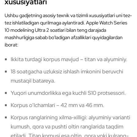
xususiyatlari
Ushbu gadjetning asosiy texnik va tizimli xususiyatlari uni tez-
tez ishlatiladigan qurilmaga aylantiradi. Apple Watch Series
10 modelining Ultra 2 soatlari bilan teng darajada
mashhurligiga sabab bo‘ladigan afzalliklari quyidagilardan
iborat:
Ikkita turdagi korpus mavjud – titan va alyuminiy.
18 soatgacha uzluksiz ishlash imkonini beruvchi
mustaqil batareya.
Yuqori unumdorlikka ega kuchli S10 protsessori.
Korpus o‘lchamlari – 42 mm va 46 mm.
Korpus ranglarining xilma-xilligi: alyuminiy varianti
kumush, qora va pushti oltin ranglarida taqdim
etiladi. Titan korpusi esa oltin, qora yoki kulrang-