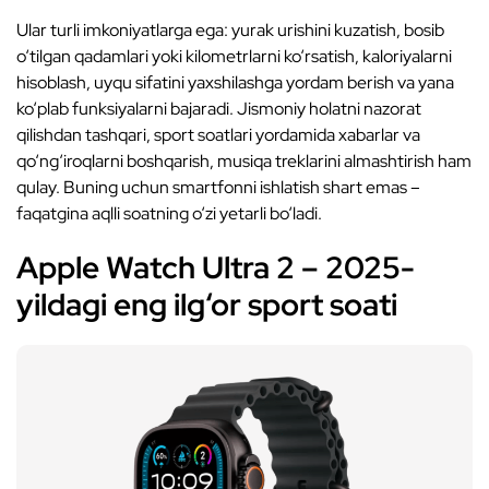
Ular turli imkoniyatlarga ega: yurak urishini kuzatish, bosib
o‘tilgan qadamlari yoki kilometrlarni ko‘rsatish, kaloriyalarni
hisoblash, uyqu sifatini yaxshilashga yordam berish va yana
ko‘plab funksiyalarni bajaradi. Jismoniy holatni nazorat
qilishdan tashqari, sport soatlari yordamida xabarlar va
qo‘ng‘iroqlarni boshqarish, musiqa treklarini almashtirish ham
qulay. Buning uchun smartfonni ishlatish shart emas –
faqatgina aqlli soatning o‘zi yetarli bo‘ladi.
Apple Watch Ultra 2 – 2025-
yildagi eng ilg‘or sport soati