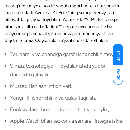
mashg‘ulotlari yoki hordiq vaqtida sport uchun naushniklar
juda qo‘l keladi. Ayniqsa, AirPods’ning so‘nggi versiyalari
nihoyatda qulay va foydalidir. Agar sizda “AirPods bilan sport
bilan shug‘ullansa bo‘ladimi?” degan savol bo‘lsa, biz bu
jarayonning barcha afzalliklarini sizga mamnuniyat bilan
taqdim etamiz. Quyida ular ro‘yxat shaklida keltirilgan:
LIGHT
Ter, namlik va changga qarshi ishonchli himoya.
Simsiz texnologiya – foydalanishda yuqori
DARK
darajada qulaylik.
Mustaqil ishlash imkoniyati.
Yengillik, ishonchlilik va qulay taqilish.
Funksiyalarni boshqarishda intuitiv qulaylik;
Apple Watch bilan tezkor va samarali integratsiya.