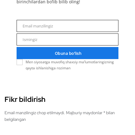
birinchilardan bo‘lib bilib oling!
Email manzilingiz
Email
Ismingiz
Name
Obuna bo‘lish
Men siyosatga muvofiq shaxsiy ma’lumotlaringizning
qayta ishlanishiga roziman
Fikr bildirish
Email manzilingiz chop etilmaydi. Majburiy maydonlar * bilan
belgilangan