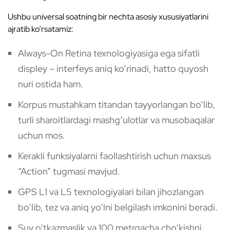
Ushbu universal soatning bir nechta asosiy xususiyatlarini
ajratib ko‘rsatamiz:
Always-On Retina texnologiyasiga ega sifatli
displey – interfeys aniq ko‘rinadi, hatto quyosh
nuri ostida ham.
Korpus mustahkam titandan tayyorlangan bo‘lib,
turli sharoitlardagi mashg‘ulotlar va musobaqalar
uchun mos.
Kerakli funksiyalarni faollashtirish uchun maxsus
“Action” tugmasi mavjud.
GPS L1 va L5 texnologiyalari bilan jihozlangan
bo‘lib, tez va aniq yo‘lni belgilash imkonini beradi.
Suv o‘tkazmaslik va 100 metrgacha cho‘kishni