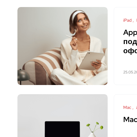
iPad
App
под
оф
25.05.2
Mac
Mac