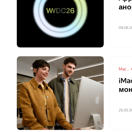
ано
09.06.
Mac
iMa
мон
25.05.2