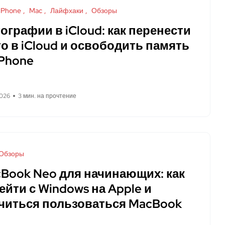
iPhone
Mac
Лайфхаки
Обзоры
ографии в iCloud: как перенести
о в iCloud и освободить память
iPhone
2026
3 мин. на прочтение
Обзоры
Book Neo для начинающих: как
ейти с Windows на Apple и
читься пользоваться MacBook