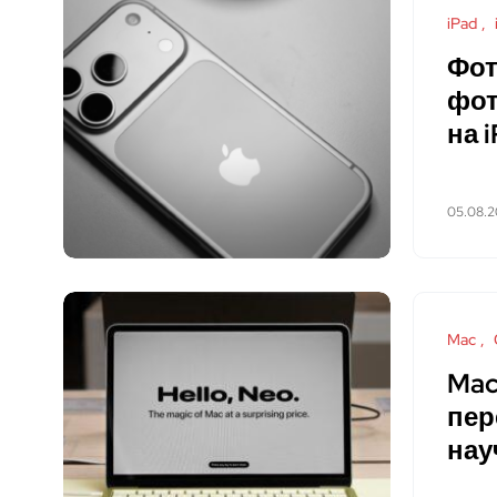
iPad
Фот
фот
на 
05.08.
Mac
Mac
пер
нау