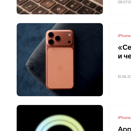
08.07.2
iPhone
«Се
и ч
10.06.2
iPhone
App