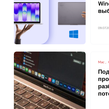
Win
выб
09.07.2
Mac
Под
про
раз
пот