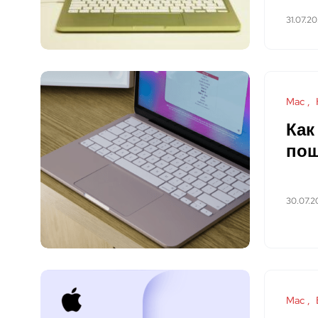
31.07.2
Mac
Как
пош
30.07.2
Mac