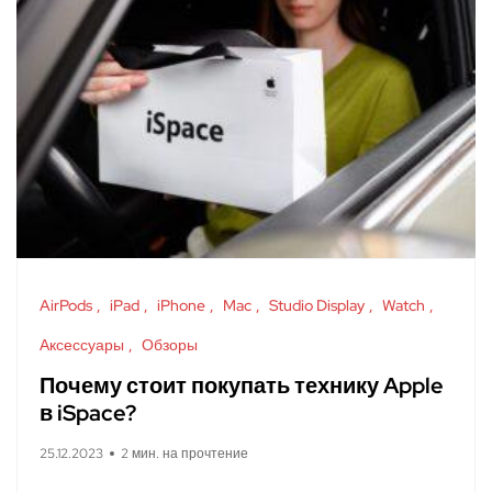
AirPods
iPad
iPhone
Mac
Studio Display
Watch
Аксессуары
Обзоры
Почему стоит покупать технику Apple
в iSpace?
25.12.2023
2 мин. на прочтение