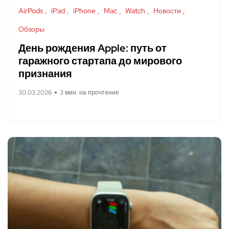
AirPods
iPad
iPhone
Mac
Watch
Новости
Обзоры
День рождения Apple: путь от
гаражного стартапа до мирового
признания
30.03.2026
3 мин. на прочтение