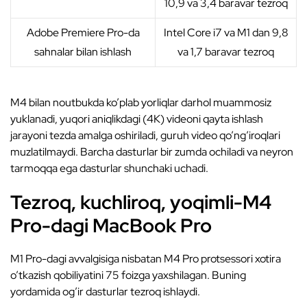
10,9 va 3,4 baravar tezroq
Adobe Premiere Pro-da
Intel Core i7 va M1 dan 9,8
sahnalar bilan ishlash
va 1,7 baravar tezroq
M4 bilan noutbukda ko’plab yorliqlar darhol muammosiz
yuklanadi, yuqori aniqlikdagi (4K) videoni qayta ishlash
jarayoni tezda amalga oshiriladi, guruh video qo’ng’iroqlari
muzlatilmaydi. Barcha dasturlar bir zumda ochiladi va neyron
tarmoqqa ega dasturlar shunchaki uchadi.
Tezroq, kuchliroq, yoqimli-M4
Pro-dagi MacBook Pro
M1 Pro-dagi avvalgisiga nisbatan M4 Pro protsessori xotira
o’tkazish qobiliyatini 75 foizga yaxshilagan. Buning
yordamida og’ir dasturlar tezroq ishlaydi.