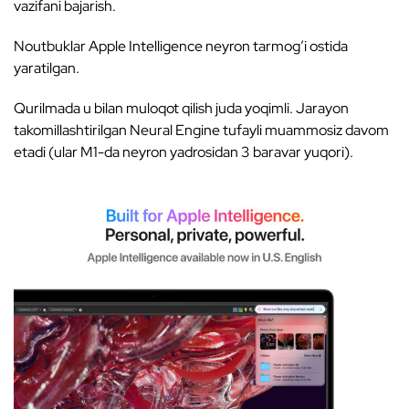
vazifani bajarish.
Noutbuklar Apple Intelligence neyron tarmog’i ostida
yaratilgan.
Qurilmada u bilan muloqot qilish juda yoqimli. Jarayon
takomillashtirilgan Neural Engine tufayli muammosiz davom
etadi (ular M1-da neyron yadrosidan 3 baravar yuqori).