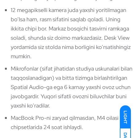
12 megapikselli kamera juda yaxshi yoritilmagan
bo’lsa ham, rasm sifatini saqlab qoladi. Uning
ikkita chipi bor. Markaz bosqichi tasvirni ramkaga
soladi, shunda siz doimo markazdasiz. Desk View
yordamida siz stolda nima borligini ko’rsatishingiz
mumkin.
Mikrofonlar (sifat jihatidan studiya uskunalari bilan
taqqoslanadigan) va bitta tizimga birlashtirilgan
Spatial Audio-ga ega 6 karnay yaxshi ovoz uchun
javobgardir. Yuqori sifatli ovozni biluvchilar buni
yaxshi ko’radilar.
LIGHT
MacBook Pro-ni zaryad qilmasdan, M4 oilasi
chipsetlarida 24 soat ishlaydi.