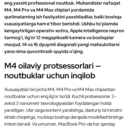
eng yaxshi professional noutbuk. Muhandislar nafaqat
M4, M4 Pro va M4 Max chiplari yordamida
qurilmalarning ish faoliyatini yaxshiladilar, balki boshqa
xususiyatlarga ham e’tibor berishdi. Ushbu to’plamda
kengaytirilgan operativ xotira, Apple Intelligence neyron
tarmog’i, ilg’or 12 megapikselli kamera va boshqalar
mavjud. 14 va 16 dyuymli diagonali yangi mahsulotlarni
yana nima quvontiradi-quyida o’qing.
M4 oilaviy protsessorlari —
noutbuklar uchun inqilob
Xususiyatlari bo’yicha M4, M4 Pro va M4 Max chipsetlari
noutbuklar uchun eng ilg’or bo’ldi. Kuchli protsessorlar 2-
avlod 3 nanometr texnologiyasidan foydalangan holda
yaratilgan. Ular sizga kontent yaratishga, dasturiy ta’minotni
ishlab chiqishga, mutlaqo boshqa darajada modellashtirishga
imkon beradi. Va umuman, MacBook Pro-da har qanday