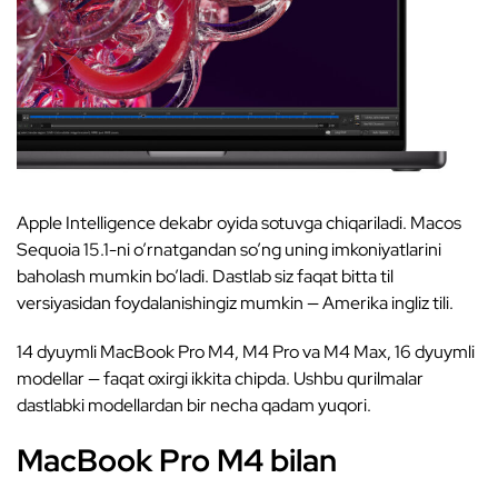
Apple Intelligence dekabr oyida sotuvga chiqariladi. Macos
Sequoia 15.1-ni o’rnatgandan so’ng uning imkoniyatlarini
baholash mumkin bo’ladi. Dastlab siz faqat bitta til
versiyasidan foydalanishingiz mumkin — Amerika ingliz tili.
14 dyuymli MacBook Pro M4, M4 Pro va M4 Max, 16 dyuymli
modellar — faqat oxirgi ikkita chipda. Ushbu qurilmalar
dastlabki modellardan bir necha qadam yuqori.
MacBook Pro M4 bilan