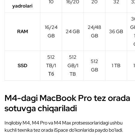
10
16/20
20
32
3
yadrolari
3
16/24
24/48
G
RAM
24 GB
36 GB
GB
GB
512
512
512
SSD
TB/1
GB/1
1 TB
GB
Тб
TB
M4-dagi MacBook Pro tez orada
sotuvga chiqariladi
Inqilobiy M4, M4 Pro va M4 Max protsessorlaridagi ushbu
kuchli texnika tez orada iSpace do’konlarida paydo bo’ladi.