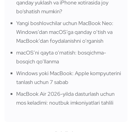
qanday yuklash va iPhone xotirasida joy
bo‘shatish mumkin?
Yangi boshlovchilar uchun MacBook Neo:
Windows’dan macOS’ga qanday o‘tish va
MacBook’dan foydalanishni o‘rganish
macOS’ni qayta o‘rnatish: bosqichma-
bosqich qo‘llanma
Windows yoki MacBook: Apple kompyuterini
tanlash uchun 7 sabab
MacBook Air 2026-yilda dasturlash uchun
mos keladimi: noutbuk imkoniyatlari tahlili