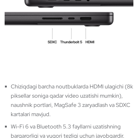
Chiziqdagi barcha noutbuklarda HDMI ulagichi (8k
piksellar soniga qadar video uzatishi mumkin),
naushnik portlari, MagSafe 3 zaryadlash va SDXC
kartalari mavjud.
Wi-Fi 6 va Bluetooth 5.3 fayllarni uzatishning
barqarorligi va yuqori tezligi uchun javobgardir.