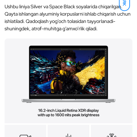
DARK
Ushbu liniya Silver va Space Black soyalarida chiqarilgan.
Qayta ishlangan alyuminiy korpuslarni ishlab chiqarish uchun
ishlatiladi. Qadoqlash yog’och tolasidan tayyorlanadi-
shuningdek, atrof-muhitga g’amxo’rlik qiladi.