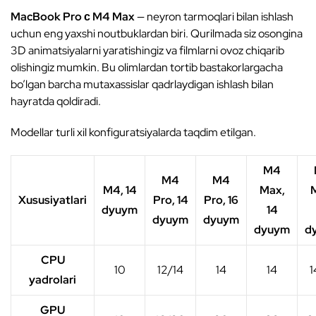
MacBook Pro с M4 Max
— neyron tarmoqlari bilan ishlash
uchun eng yaxshi noutbuklardan biri. Qurilmada siz osongina
3D animatsiyalarni yaratishingiz va filmlarni ovoz chiqarib
olishingiz mumkin. Bu olimlardan tortib bastakorlargacha
bo’lgan barcha mutaxassislar qadrlaydigan ishlash bilan
hayratda qoldiradi.
Modellar turli xil konfiguratsiyalarda taqdim etilgan.
M4
M4
M4
M4, 14
Max,
Xususiyatlari
Pro, 14
Pro, 16
dyuym
14
dyuym
dyuym
dyuym
d
CPU
10
12/14
14
14
1
yadrolari
GPU