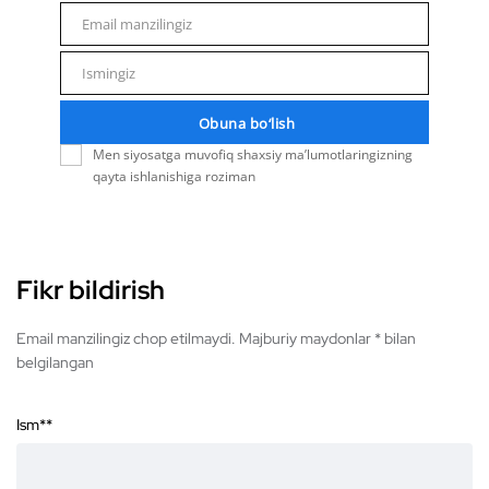
Email manzilingiz
Email
Ismingiz
Name
Obuna bo‘lish
Men siyosatga muvofiq shaxsiy ma’lumotlaringizning
qayta ishlanishiga roziman
Fikr bildirish
Email manzilingiz chop etilmaydi. Majburiy maydonlar * bilan
belgilangan
Ism*
*