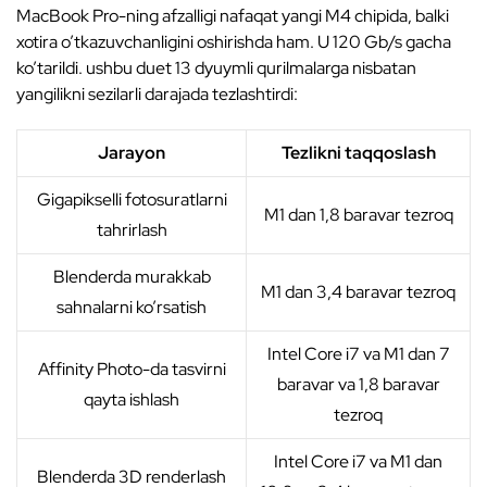
MacBook Pro-ning afzalligi nafaqat yangi M4 chipida, balki
xotira o’tkazuvchanligini oshirishda ham. U 120 Gb/s gacha
ko’tarildi. ushbu duet 13 dyuymli qurilmalarga nisbatan
yangilikni sezilarli darajada tezlashtirdi:
Jarayon
Tezlikni taqqoslash
Gigapikselli fotosuratlarni
M1 dan 1,8 baravar tezroq
tahrirlash
Blenderda murakkab
M1 dan 3,4 baravar tezroq
sahnalarni ko’rsatish
Intel Core i7 va M1 dan 7
Affinity Photo-da tasvirni
baravar va 1,8 baravar
qayta ishlash
tezroq
Intel Core i7 va M1 dan
Blenderda 3D renderlash