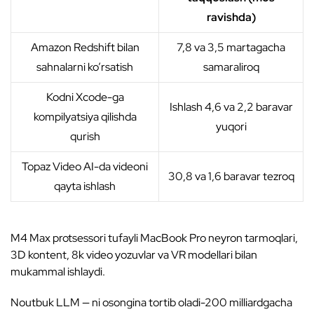
ravishda)
Amazon Redshift bilan
7,8 va 3,5 martagacha
sahnalarni ko’rsatish
samaraliroq
Kodni Xcode-ga
Ishlash 4,6 va 2,2 baravar
kompilyatsiya qilishda
yuqori
qurish
Topaz Video AI-da videoni
30,8 va 1,6 baravar tezroq
qayta ishlash
M4 Max protsessori tufayli MacBook Pro neyron tarmoqlari,
3D kontent, 8k video yozuvlar va VR modellari bilan
mukammal ishlaydi.
Noutbuk LLM — ni osongina tortib oladi-200 milliardgacha