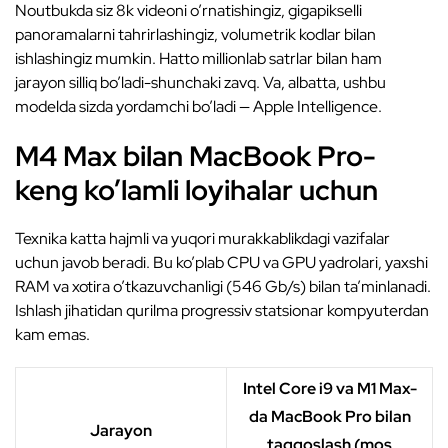
Noutbukda siz 8k videoni o’rnatishingiz, gigapikselli
panoramalarni tahrirlashingiz, volumetrik kodlar bilan
ishlashingiz mumkin. Hatto millionlab satrlar bilan ham
jarayon silliq bo’ladi-shunchaki zavq. Va, albatta, ushbu
modelda sizda yordamchi bo’ladi — Apple Intelligence.
M4 Max bilan MacBook Pro-
keng ko’lamli loyihalar uchun
Texnika katta hajmli va yuqori murakkablikdagi vazifalar
uchun javob beradi. Bu ko’plab CPU va GPU yadrolari, yaxshi
RAM va xotira o’tkazuvchanligi (546 Gb/s) bilan ta’minlanadi.
Ishlash jihatidan qurilma progressiv statsionar kompyuterdan
kam emas.
Intel Core i9 va M1 Max-
da MacBook Pro bilan
Jarayon
taqqoslash (mos