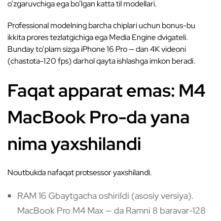
o’zgaruvchiga ega bo’lgan katta til modellari.
Professional modelning barcha chiplari uchun bonus-bu
ikkita prores tezlatgichiga ega Media Engine dvigateli.
Bunday to’plam sizga iPhone 16 Pro — dan 4K videoni
(chastota-120 fps) darhol qayta ishlashga imkon beradi.
Faqat apparat emas: M4
MacBook Pro-da yana
nima yaxshilandi
Noutbukda nafaqat protsessor yaxshilandi.
RAM 16 Gbaytgacha oshirildi (asosiy versiya).
MacBook Pro M4 Max — da Ramni 8 baravar-128