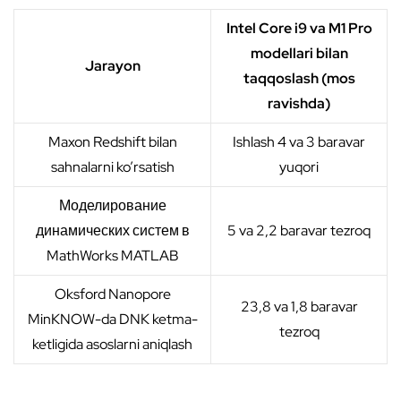
Intel Core i9 va M1 Pro
modellari bilan
Jarayon
taqqoslash (mos
ravishda)
Maxon Redshift bilan
Ishlash 4 va 3 baravar
sahnalarni ko’rsatish
yuqori
Моделирование
динамических систем в
5 va 2,2 baravar tezroq
MathWorks MATLAB
Oksford Nanopore
23,8 va 1,8 baravar
MinKNOW-da DNK ketma-
tezroq
ketligida asoslarni aniqlash