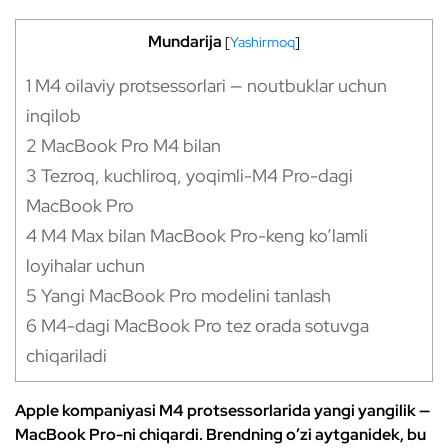
Mundarija
[
Yashirmoq
]
1
M4 oilaviy protsessorlari — noutbuklar uchun
inqilob
2
MacBook Pro M4 bilan
3
Tezroq, kuchliroq, yoqimli-M4 Pro-dagi
MacBook Pro
4
M4 Max bilan MacBook Pro-keng ko’lamli
loyihalar uchun
5
Yangi MacBook Pro modelini tanlash
6
M4-dagi MacBook Pro tez orada sotuvga
chiqariladi
Apple kompaniyasi M4 protsessorlarida yangi yangilik —
MacBook Pro-ni chiqardi. Brendning o’zi aytganidek, bu