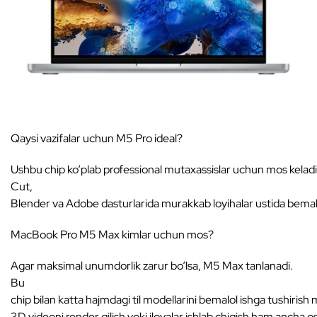
Qaysi vazifalar uchun M5 Pro ideal?
Ushbu chip ko‘plab professional mutaxassislar uchun mos keladi: 
Cut,
Blender va Adobe dasturlarida murakkab loyihalar ustida bemalo
MacBook Pro M5 Max kimlar uchun mos?
Agar maksimal unumdorlik zarur bo‘lsa, M5 Max tanlanadi.
Bu
chip bilan katta hajmdagi til modellarini bemalol ishga tushirish
3D videoni render qilish yoki ilovalar ishlab chiqish ham ancha o