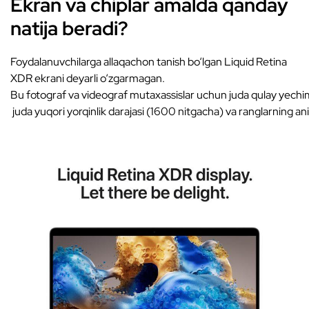
Ekran va chiplar amalda qanday
natija beradi?
Foydalanuvchilarga allaqachon tanish bo‘lgan Liquid Retina
XDR ekrani deyarli o‘zgarmagan.
Bu fotograf va videograf mutaxassislar uchun juda qulay yechim h
juda yuqori yorqinlik darajasi (1600 nitgacha) va ranglarning aniq