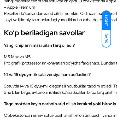
Yangi modellar tez orada sotuvga chiqadi. O‘zbekistonda Apple’n
– Apple Premium
Reseller do‘konlaridan xarid qilish mumkin. Oldindan buyurtma b
LIGHT
sayt va ijtimoiy tarmoqlardagi yangiliklardan xabardor bo‘lib bor
Ko‘p beriladigan savollar
DARK
Yangi chiplar nimasi bilan farq qiladi?
M5 Max va M5
Pro grafik protsessor imkoniyatlari bo‘yicha farqlanadi. Bundan
14 va 16 dyuym: ikkala versiya ham bo‘ladimi?
Sotuvda 14 va 16 dyuymli diagonalli noutbuklar taqdim etiladi. Ta
Shu bilan birga, avtonom ishlash ko‘rsatkichlari biroz farq qilishi
Taqdimotdan keyin darhol xarid qilish kerakmi yoki biroz 
O‘zbekistonda rasmiy sotuv boshlanishi e’lon qilingach, yangi m