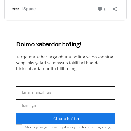
Doimo xabardor bo‘ling!
Tarqatma xabarlarga obuna bo‘ling va do‘konning
yangi aksiyalari va maxsus takliflari haqida
birinchilardan bo‘lib bilib oling!
Email manzilingiz
Email
Ismingiz
Name
Obuna bo‘lish
Men siyosatga muvofiq shaxsiy ma’lumotlaringizning