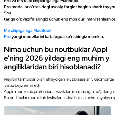
Pro va M5 Max chiplariga ega MacBook
Pro modellar o‘rtasidagi asosiy farqlar haqida sharh tayyor
Shu
tariqa o‘z vazifalaringiz uchun eng mos qurilmani tanlash o
M5 chipiga ega MacBook
Pro
yangi modellarini katalogda ko‘rishingiz mumkin.
Nima uchun bu noutbuklar Appl
e’ning 2026 yildagi eng muhim y
angiliklaridan biri hisoblanadi?
Neyron tarmoqlar bilan ishlaydigan mutaxassislar, videomontaj us
va bu bejiz emas edi.
Apple murakkab professional vazifalarni bajarishga mo‘ljallanga
Bu qurilmalar murakkab loyihalar ustida ishlash uchun ayniqsa q