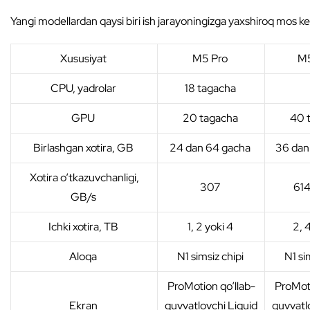
Yangi modellardan qaysi biri ish jarayoningizga yaxshiroq mos keli
Xususiyat
M5 Pro
M
CPU, yadrolar
18 tagacha
GPU
20 tagacha
40 
Birlashgan xotira, GB
24 dan 64 gacha
36 dan
Xotira o‘tkazuvchanligi,
307
614
GB/s
Ichki xotira, TB
1, 2 yoki 4
2, 
Aloqa
N1 simsiz chipi
N1 si
ProMotion qo‘llab-
ProMoti
Ekran
quvvatlovchi Liquid
quvvatl