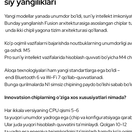
siy yangiliklari
Yangi modellar yanada unumdor bo‘ldi, sun’iy intellekt imkoniyatl
Bunday yangilanish Fusion arxitekturasiga asoslangan chiplar tuf
unda ikki chipli yagona tizim arxitekturasi qo‘llanadi.
Ko‘p oqimli vazifalarni bajarishda noutbuklarning unumdorligi 
ga oshdi. M5
Pro sun’iy intellekt vazifalarida hisoblash quvvati bo‘yicha M4 c
Aloqa texnologiyalari ham yangi standartlarga ega bo‘ldi –
endi Bluetooth 6 va Wi-Fi 7 qo‘llab-quvvatlanadi.
Bunga qurilmalarda N1 simsiz chipining paydo bo‘lishi sabab bo‘ld
Innovatsion chiplarning o‘ziga xos xususiyatlari nimada?
Har ikkala versiyaning CPU qismi 5-6
ta yuqori unumdor yadroga ega (chip va konfiguratsiyaga qarab
Ular juda yuqori hisoblash quvvatini ta’minlaydi. Qolgan 10-12
ta yadro esa energiya tejamkorligini ta’minlash hamda ko‘p oqimli