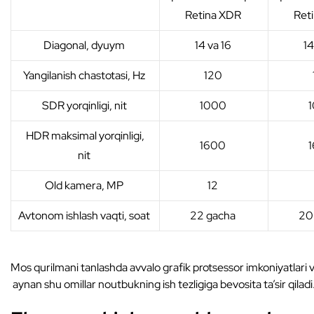
Retina XDR
Ret
Diagonal, dyuym
14 va 16
14
Yangilanish chastotasi, Hz
120
SDR yorqinligi, nit
1000
HDR maksimal yorqinligi,
1600
nit
Old kamera, MP
12
Avtonom ishlash vaqti, soat
22 gacha
20
Mos qurilmani tanlashda avvalo grafik protsessor imkoniyatlari v
aynan shu omillar noutbukning ish tezligiga bevosita ta’sir qiladi