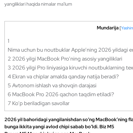
yangiliklari haqida nimalar ma’lum
Mundarija
[
Yashi
1
Nima uchun bu noutbuklar Apple’ning 2026 yildagi en
2
2026 yilgi MacBook Pro’ning asosiy yangiliklari
3
2026 yilgi Pro liniyasiga kiruvchi noutbuklarning tex
4
Ekran va chiplar amalda qanday natija beradi?
5
Avtonom ishlash va shovqin darajasi
6
MacBook Pro 2026 qachon taqdim etiladi?
7
Ko‘p beriladigan savollar
2026 yil bahoridagi yangilanishdan so‘ng MacBook’ning fla
bunga ikkita yangi avlod chipi sabab bo‘ldi. Biz M5