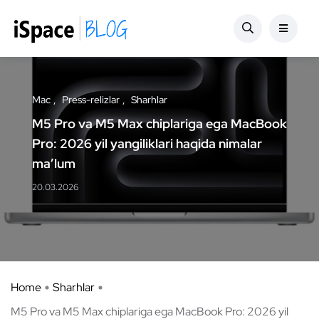
Mac
Press-relizlar
Sharhlar
M5 Pro va M5 Max chiplariga ega MacBook
Pro: 2026 yil yangiliklari haqida nimalar
ma’lum
20.03.2026
Home
Sharhlar
M5 Pro va M5 Max chiplariga ega MacBook Pro: 2026 yil