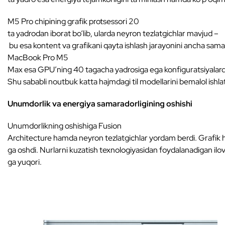
M5 Pro chipining grafik protsessori 20
ta yadrodan iborat bo‘lib, ularda neyron tezlatgichlar mavjud –
bu esa kontent va grafikani qayta ishlash jarayonini ancha samara
MacBook Pro M5
Max esa GPU’ning 40 tagacha yadrosiga ega konfiguratsiyalarda
Shu sababli noutbuk katta hajmdagi til modellarini bemalol ishlat
Unumdorlik va energiya samaradorligining oshishi
Unumdorlikning oshishiga Fusion
Architecture hamda neyron tezlatgichlar yordam berdi. Grafik h
ga oshdi. Nurlarni kuzatish texnologiyasidan foydalanadigan ilo
ga yuqori.