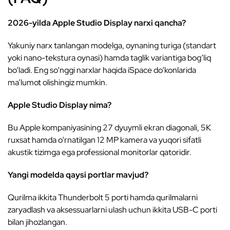
2026-yilda Apple Studio Display narxi qancha?
Yakuniy narx tanlangan modelga, oynaning turiga (standart
yoki nano-tekstura oynasi) hamda taglik variantiga bog‘liq
bo‘ladi. Eng so‘nggi narxlar haqida iSpace do‘konlarida
ma’lumot olishingiz mumkin.
Apple Studio Display nima?
Bu Apple kompaniyasining 27 dyuymli ekran diagonali, 5K
ruxsat hamda o‘rnatilgan 12 MP kamera va yuqori sifatli
akustik tizimga ega professional monitorlar qatoridir.
Yangi modelda qaysi portlar mavjud?
Qurilma ikkita Thunderbolt 5 porti hamda qurilmalarni
zaryadlash va aksessuarlarni ulash uchun ikkita USB-C porti
bilan jihozlangan.