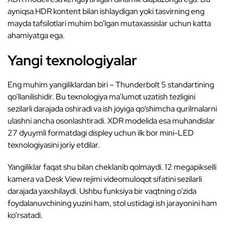
ayniqsa HDR kontent bilan ishlaydigan yoki tasvirning eng
mayda tafsilotlari muhim bo‘lgan mutaxassislar uchun katta
ahamiyatga ega.
Yangi texnologiyalar
Eng muhim yangiliklardan biri – Thunderbolt 5 standartining
qo‘llanilishidir. Bu texnologiya ma’lumot uzatish tezligini
sezilarli darajada oshiradi va ish joyiga qo‘shimcha qurilmalarni
ulashni ancha osonlashtiradi. XDR modelida esa muhandislar
27 dyuymli formatdagi displey uchun ilk bor mini-LED
texnologiyasini joriy etdilar.
Yangiliklar faqat shu bilan cheklanib qolmaydi. 12 megapikselli
kamera va Desk View rejimi videomuloqot sifatini sezilarli
darajada yaxshilaydi. Ushbu funksiya bir vaqtning o‘zida
foydalanuvchining yuzini ham, stol ustidagi ish jarayonini ham
ko‘rsatadi.