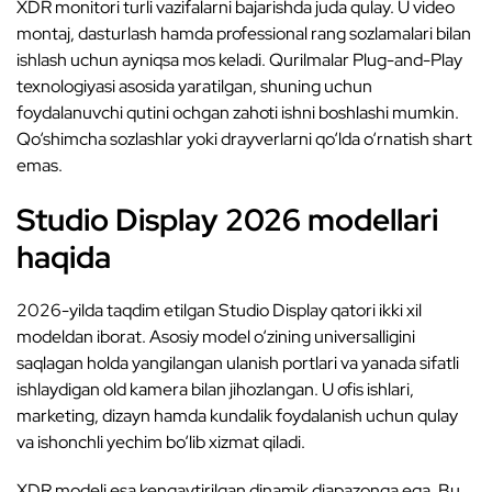
XDR monitori turli vazifalarni bajarishda juda qulay. U video
montaj, dasturlash hamda professional rang sozlamalari bilan
ishlash uchun ayniqsa mos keladi. Qurilmalar Plug-and-Play
texnologiyasi asosida yaratilgan, shuning uchun
foydalanuvchi qutini ochgan zahoti ishni boshlashi mumkin.
Qo‘shimcha sozlashlar yoki drayverlarni qo‘lda o‘rnatish shart
emas.
Studio Display 2026 modellari
haqida
2026-yilda taqdim etilgan Studio Display qatori ikki xil
modeldan iborat. Asosiy model o‘zining universalligini
saqlagan holda yangilangan ulanish portlari va yanada sifatli
ishlaydigan old kamera bilan jihozlangan. U ofis ishlari,
marketing, dizayn hamda kundalik foydalanish uchun qulay
va ishonchli yechim bo‘lib xizmat qiladi.
XDR modeli esa kengaytirilgan dinamik diapazonga ega. Bu