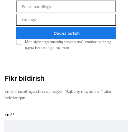
Email manzilingiz
Email
Ismingiz
Name
Obuna bo‘lish
Men siyosatga muvofiq shaxsiy ma’lumotlaringizning
qayta ishlanishiga roziman
Fikr bildirish
Email manzilingiz chop etilmaydi. Majburiy maydonlar * bilan
belgilangan
Ism*
*