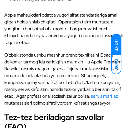
Apple mahsulotlari odatda yuqori sifat standartlariga amal
qilgan holda ishlab chiqiladi. Operatsion tizim muntazam
yangilanib borishi sababli monitor barqaror va ishonchli
ishlaydi hamda foydalanuvchiga yuqori darajadagi tasvir sifati
LIGHT
taqdim etadi.
O‘zbekistonda ushbu mashhur brend texnikasini iSpace
DARK
do‘konlar tarmog‘ida xarid qilish mumkin – u Apple Premium
Reseller rasmiy maqomiga ega. Tajribali mutaxassislar sizga
mos modelni tanlashda yordam beradi. Shuningdek,
kompaniya qulay va shaffof bo‘lib-bo‘lib to‘lash imkoniyatini,
rasmiy servis kafolatini hamda tezkor yetkazib berishni taklif
etadi. Agar professional sozlash zarur bo‘lsa,
servis markazi
mutaxassislari doimo sifatli yordam ko‘rsatishga tayyor.
Tez-tez beriladigan savollar
(FAQ)