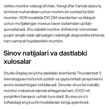
Ushbu monitor videografchilar, fotograflar hamda dasturiy
ta’minot muhandislari uchun muhim ish vositasi bo‘lishi
mumkin. XDR modelida DICOM standartlari va tibbiyot
uchun mo‘ljallangan maxsus tasvir sozlamalari qo‘llab-
quvvatlanadi. Shu sababli monitor shifokorlar tomonidan
yuqori aniqlik talab qilinadigan radiologik diagnostika ishlarida
ham samarali foydalanilishi mumkin.
Sinov natijalari va dastlabki
xulosalar
Studio Display bo‘yicha dastlabki sharhlarda Thunderbolt 5
texnologiyasi ma’lumot uzatish va qayta ishlash jarayonlarini
ancha tezlashtirgani ta’kidlanadi. Sinovlar shuni ko‘rsatdiki,
monitor maksimal rejimda ishlaganda ham 2000 nit
yorqinlikni barqaror ushlab tura oladi. Bu esa uni o‘z
toifasidagi eng kuchli modellardan biriga aylantiradi.