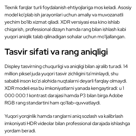
Texnik farqlar turli foydalanish ehtiyojlariga mos keladi. Asosiy
model ko‘plab ish jarayonlari uchun amaliy va muvozanatli
yechim bo‘lib xizmat qiladi. XDR versiyasi esa kino ishlab
chiqarish, professional dizayn hamda rang bilan ishlash kabi
yuqori aniqlik talab qilinadigan sohalar uchun mo‘ljallangan.
Tasvir sifati va rang aniqligi
Displey tasvirning chuqurligi va aniqligi bilan ajralib turadi. 14
million piksel juda yuqori tasvir zichligini ta’minlaydi, shu
sababli inson ko‘zi alohida nuqtalarni deyarli farqlay olmaydi.
XDR modeli esa bu imkoniyatlarni yanada kengaytiradi: u 1
000 000:1 kontrast darajasi hamda P3 bilan birga Adobe
RGB rang standartini ham qo‘llab-quvvatlaydi.
Yuqori yorqinlik hamda ranglarni aniq sozlash va kalibrlash
imkoniyati HDR videolar bilan professional darajada ishlashga
yordam beradi.