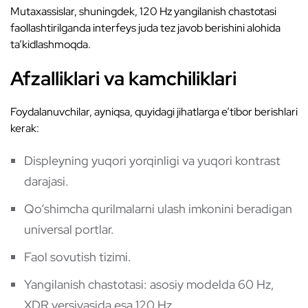
Mutaxassislar, shuningdek, 120 Hz yangilanish chastotasi
faollashtirilganda interfeys juda tez javob berishini alohida
ta’kidlashmoqda.
Afzalliklari va kamchiliklari
Foydalanuvchilar, ayniqsa, quyidagi jihatlarga e’tibor berishlari
kerak:
Displeyning yuqori yorqinligi va yuqori kontrast
darajasi.
Qo‘shimcha qurilmalarni ulash imkonini beradigan
universal portlar.
Faol sovutish tizimi.
Yangilanish chastotasi: asosiy modelda 60 Hz,
XDR versiyasida esa 120 Hz.