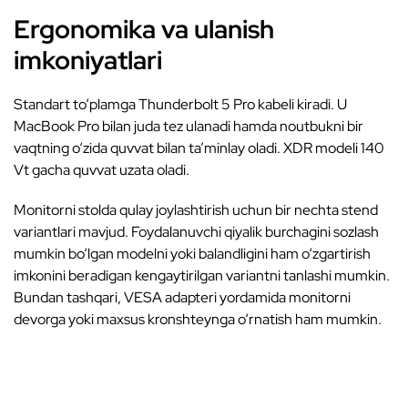
Ergonomika va ulanish
imkoniyatlari
Standart to‘plamga Thunderbolt 5 Pro kabeli kiradi. U
MacBook Pro bilan juda tez ulanadi hamda noutbukni bir
vaqtning o‘zida quvvat bilan ta’minlay oladi. XDR modeli 140
Vt gacha quvvat uzata oladi.
Monitorni stolda qulay joylashtirish uchun bir nechta stend
variantlari mavjud. Foydalanuvchi qiyalik burchagini sozlash
mumkin bo‘lgan modelni yoki balandligini ham o‘zgartirish
imkonini beradigan kengaytirilgan variantni tanlashi mumkin.
Bundan tashqari, VESA adapteri yordamida monitorni
devorga yoki maxsus kronshteynga o‘rnatish ham mumkin.