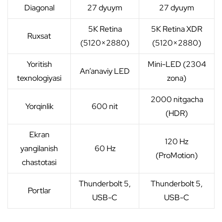
Diagonal
27 dyuym
27 dyuym
5K Retina
5K Retina XDR
Ruxsat
(5120×2880)
(5120×2880)
Yoritish
Mini-LED (2304
An’anaviy LED
texnologiyasi
zona)
2000 nitgacha
Yorqinlik
600 nit
(HDR)
Ekran
120 Hz
yangilanish
60 Hz
(ProMotion)
chastotasi
Thunderbolt 5,
Thunderbolt 5,
Portlar
USB-C
USB-C