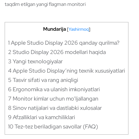
taqdim etilgan yangi flagman monitori
Mundarija
[
Yashirmoq
]
1
Apple Studio Display 2026 qanday qurilma?
2
Studio Display 2026 modellari haqida
3
Yangi texnologiyalar
4
Apple Studio Display’ning texnik xususiyatlari
5
Tasvir sifati va rang aniqligi
6
Ergonomika va ulanish imkoniyatlari
7
Monitor kimlar uchun mo‘ljallangan
8
Sinov natijalari va dastlabki xulosalar
9
Afzalliklari va kamchiliklari
10
Tez-tez beriladigan savollar (FAQ)