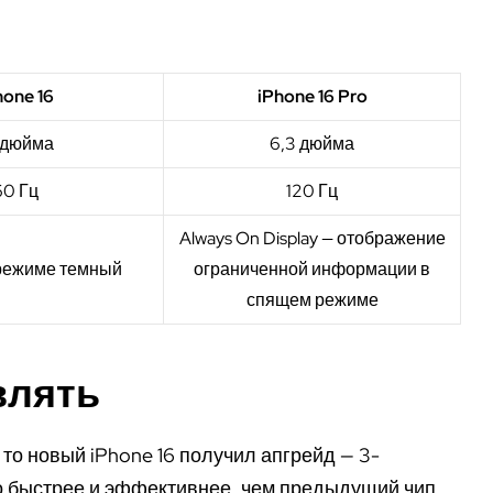
hone 16
iPhone 16 Pro
1 дюйма
6,3 дюйма
60 Гц
120 Гц
Always On Display — отображение
режиме темный
ограниченной информации в
спящем режиме
влять
, то новый iPhone 16 получил апгрейд — 3-
о быстрее и эффективнее, чем предыдущий чип.