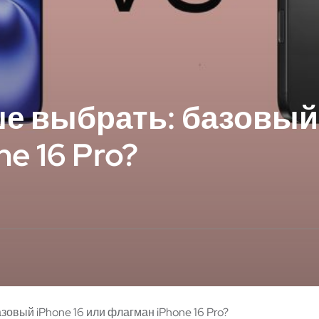
ше выбрать: базовый 
e 16 Pro?
зовый iPhone 16 или флагман iPhone 16 Pro?