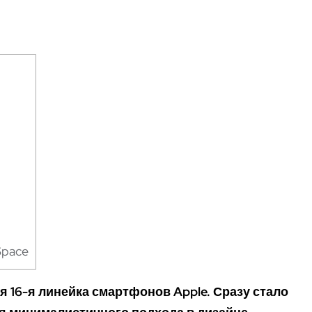
Space
ая
16-я линейка смартфонов Apple.
С
разу стало