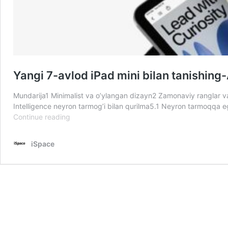
Yangi 7-avlod iPad mini bilan tanishing-
Mundarija1 Minimalist va o’ylangan dizayn2 Zamonaviy ranglar va
Intelligence neyron tarmog’i bilan qurilma5.1 Neyron tarmoqqa e
Yangi
Continue reading
7-
avlod
iSpace
iPad
mini
bilan
tanishing-
Apple
Intelligence
va
boshqa