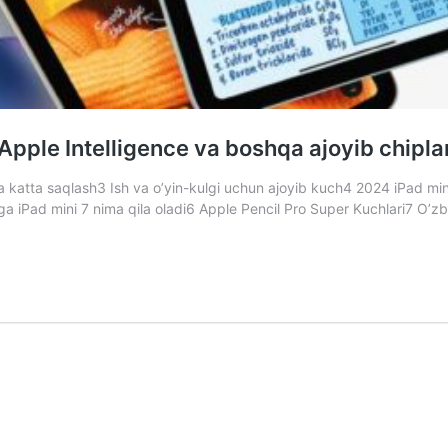
Apple Intelligence va boshqa ajoyib chiplar
 katta saqlash3 Ish va o’yin-kulgi uchun ajoyib kuch4 2024 iPad mini
ga iPad mini 7 nima qila oladi6 Apple Pencil Pro Super Kuchlari7 O’