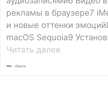
аудиозаписями6 Видео 
рекламы в браузере7 iM
и новые оттенки эмоций
macOS Sequoia9 Установ
Новые
Читать далее
фишки
macOS
Sequoia,
iSpace
которые
стоит
попробовать
сразу
после
обновления