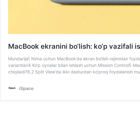
MacBook ekranini bo‘lish: ko‘p vazifali 
Mundarija1 Nima uchun MacBook’da ekran bo‘lish rejimidan foyda
variantlari4 Ko‘p oynalar bilan ishlash uchun Mission Control5 M
chiqiladi?6.2 Split View’da ikki dasturdan ko‘proq foydalanish 
iSpace