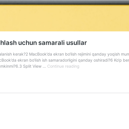
ishlash uchun samarali usullar
lanish kerak?2 MacBook’da ekran bo‘lish rejimini qanday yoqish mumk
acBook’da ekran bo‘lish ish samaradorligini qanday oshiradi?6 Ko‘p be
MacBook
mumkinmi?6.3 Split View …
Continue reading
ekranini
bo‘lish:
ko‘p
vazifali
ishlash
uchun
samarali
usullar