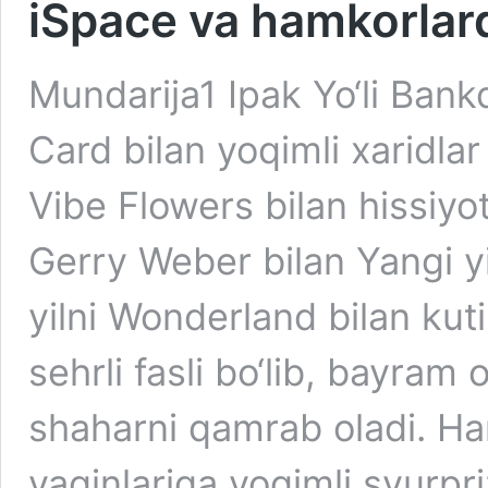
iSpace va hamkorlarda
Mundarija1 Ipak Yo‘li Ba
Card bilan yoqimli xaridlar
Vibe Flowers bilan hissiyot
Gerry Weber bilan Yangi y
yilni Wonderland bilan kut
sehrli fasli bo‘lib, bayram
shaharni qamrab oladi. H
yaqinlariga yoqimli syurpri