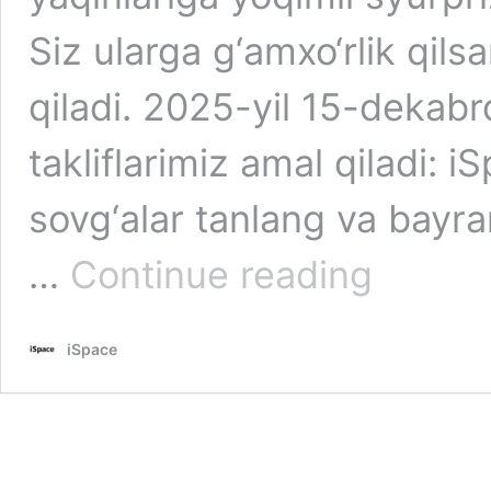
Siz ularga g‘amxo‘rlik qils
qiladi. 2025-yil 15-deka
takliflarimiz amal qiladi: i
sovg‘alar tanlang va bayr
iSpace
…
Continue reading
va
hamkorlardan
Yangi
iSpace
yil
takliflari